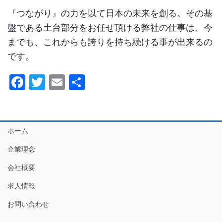
『つながり』の力を以て日本の未来を創る。その基
盤である土台部分をお任せ頂ける弊社の仕事は、今
までも、これからも誇りを持ち続ける事が出来るの
です。
F
T
E
共
a
wi
m
有
c
tt
ail
e
er
ホーム
b
企業理念
o
会社概要
o
求人情報
k
お問い合わせ