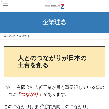
コ
ナ
ン
ビ
テ
ゲ
ン
ー
企業理念
ツ
シ
へ
ョ
ス
ン
HOME
企業理念
キ
に
ッ
移
プ
動
人とのつながりが日本の
土台を創る
当社、有限会社吉哲工業が最も重要視している事の
一つに
『つながり』
があります。
このつながりはまず従業員同士のつながり。