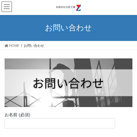
コ
ナ
ン
ビ
テ
ゲ
ン
ー
お問い合わせ
ツ
シ
へ
ョ
ス
ン
HOME
お問い合わせ
キ
に
ッ
移
プ
動
お名前 (必須)